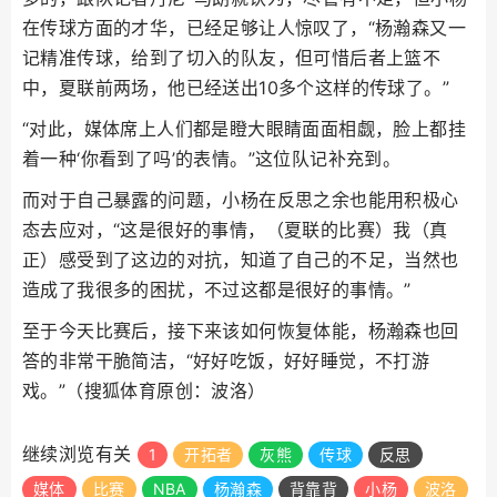
在传球方面的才华，已经足够让人惊叹了，“杨瀚森又一
记精准传球，给到了切入的队友，但可惜后者上篮不
中，夏联前两场，他已经送出10多个这样的传球了。”
“对此，媒体席上人们都是瞪大眼睛面面相觑，脸上都挂
着一种‘你看到了吗’的表情。”这位队记补充到。
而对于自己暴露的问题，小杨在反思之余也能用积极心
态去应对，“这是很好的事情，（夏联的比赛）我（真
正）感受到了这边的对抗，知道了自己的不足，当然也
造成了我很多的困扰，不过这都是很好的事情。”
至于今天比赛后，接下来该如何恢复体能，杨瀚森也回
答的非常干脆简洁，“好好吃饭，好好睡觉，不打游
戏。”（搜狐体育原创：波洛）
继续浏览有关
1
开拓者
灰熊
传球
反思
媒体
比赛
NBA
杨瀚森
背靠背
小杨
波洛