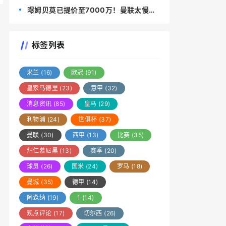
转会至英冠，维阿也接近加盟法甲
曝姆贝莫已提价至7000万！曼联太慢阻
碍签替代者，布伦特福德加价
标签列表
米兰
(16)
欧冠
(91)
皇家马德里
(23)
意甲
(32)
消息资讯
(85)
皇马
(29)
利物浦
(24)
世俱杯
(37)
曼联
(30)
西甲
(13)
比赛
(35)
拜仁慕尼黑
(13)
赛季
(20)
球员
(26)
国米
(24)
罗马
(18)
曼城
(35)
德甲
(14)
阿森纳
(19)
1
(14)
观点评论
(17)
切尔西
(26)