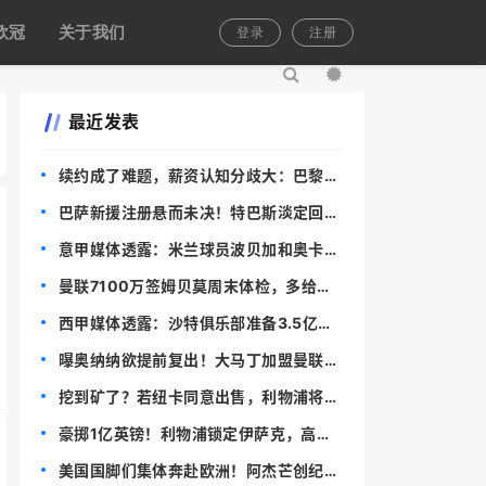
欧冠
关于我们
登录
注册
最近发表
续约成了难题，薪资认知分歧大：巴黎夺
冠功臣门将被曼城拜仁追逐
巴萨新援注册悬而未决！特巴斯淡定回
应，西甲海外赛计划仍待定
意甲媒体透露：米兰球员波贝加和奥卡福
可能一起加盟博洛尼亚，已基本谈妥
曼联7100万签姆贝莫周末体检，多给百
万原因曝光！阿莫林1.3亿造新双翼
西甲媒体透露：沙特俱乐部准备3.5亿欧
元再次报价维尼修斯，皇马正在评估中
曝奥纳纳欲提前复出！大马丁加盟曼联梦
想恐破灭，违约金传闻存疑
挖到矿了？若纽卡同意出售，利物浦将
1.3亿镑报价伊萨克
豪掷1亿英镑！利物浦锁定伊萨克，高层
不计成本，今夏打造豪阵
美国国脚们集体奔赴欧洲！阿杰芒创纪录