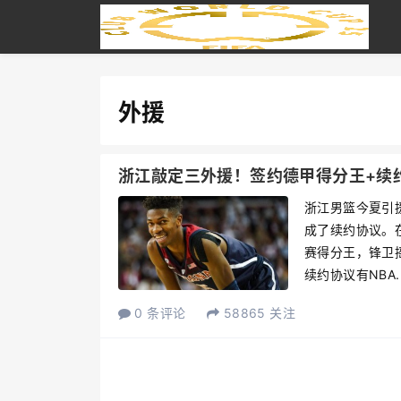
外援
浙江敲定三外援！签约德甲得分王+续
浙江男篮今夏引
成了续约协议。
赛得分王，锋卫
续约协议有NBA..
0 条评论
58865 关注