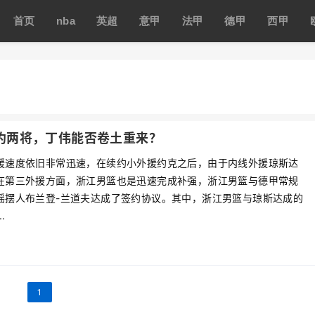
首页
nba
英超
意甲
法甲
德甲
西甲
约两将，丁伟能否卷土重来？
援速度依旧非常迅速，在续约小外援约克之后，由于内线外援琼斯达
在第三外援方面，浙江男篮也是迅速完成补强，浙江男篮与德甲常规
摇摆人布兰登-兰道夫达成了签约协议。其中，浙江男篮与琼斯达成的
.
1