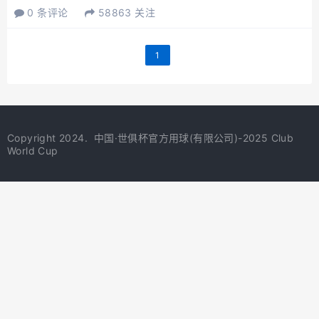
0 条评论
58863 关注
常规赛得分王，锋卫摇摆人布兰登-兰道夫
达成了签约协议。其中，浙江男篮与琼斯
达成的续约协议有NBA...
1
Copyright 2024.
中国·世俱杯官方用球(有限公司)-2025 Club
World Cup