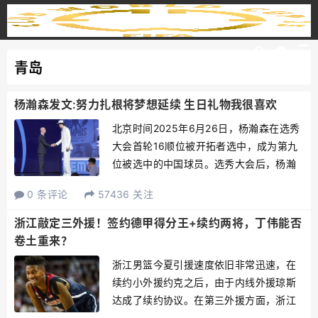
青岛
杨瀚森发文:努力扎根将梦想延续 生日礼物我很喜欢
北京时间2025年6月26日，杨瀚森在选秀
大会首轮16顺位被开拓者选中，成为第九
位被选中的中国球员。选秀大会后，杨瀚
森发文：20岁的第一天，追梦的故事迎来
0 条评论
57436 关注
大结局。曾经脑海里飘渺的幻想，在今天
具象成巴克莱中心耀眼的光芒。这个生日
浙江敲定三外援！签约德甲得分王+续约两将，丁伟能否
礼物，我很喜欢...
卷土重来？
浙江男篮今夏引援速度依旧非常迅速，在
续约小外援约克之后，由于内线外援琼斯
达成了续约协议。在第三外援方面，浙江
男篮也是迅速完成补强，浙江男篮与德甲