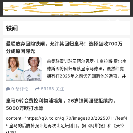
铁闸
曼联放弃回购铁闸，允许其回归皇马！选择坐收700万
分成原因曝光
前曼联青训球员阿尔瓦罗·卡雷拉斯·费尔南
德斯即将回归母队皇家马德里，虽然红魔
拥有在2026年之前优先回购他的选项，并
且只需2000万欧元，然而，俱乐部已经官
0 条评论
59168 关注
方确认，不会使用这一条款，准许其从本
菲卡加盟皇马。意大利转会专家法布里济
皇马0转会费挖利物浦墙角，26岁铁闸强硬拒续约，
奥·罗马诺证...
5000万欧打水漂
content="https://q3.itc.cn/q_70/images03/20250711/feaf
˃ 皇马的后防补强计划再次让足坛侧目。据《阿斯报》和《天空
体育》...