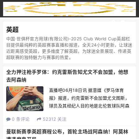
英超
中国·世俱杯官方用球(有限公司)-2025 Club World Cup英超栏
目提供最纯粹的英超赛事直播和报道，全天24小时更新，让球迷
近距离感受英超，更多维度了解英超，为球迷全景展现、传递英
超联赛的独特魅力与赛事的热爱。
全力押注枪手罗体：约克雷斯告知尤文不会加盟，他想
去阿森纳
直播吧06月18日讯 据意媒《罗马体育
报》报道，约克雷斯不会加盟尤文图斯，
球员及其经纪人目的地是北伦敦球队阿森
纳。报道称，尤文总经理科莫利已经收到
0 条评论
52312 关注
约克雷斯团队明确通知，约克雷斯希望凭
借“君子协议”离队加盟阿森纳，以征战英超
曼联新赛季英超赛程公布，首轮主场战阿森纳！阿莫林
联赛。因此尤文图斯...