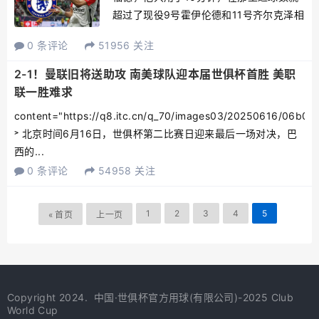
超过了现役9号霍伊伦德和11号齐尔克泽相
加！这两位红魔中锋今年都只在主场进了
0 条评论
51956 关注
一球，而特维斯独中四元，他出场后2分钟
就进了两个。故此，不难理解曼联想要一
2-1！曼联旧将送助攻 南美球队迎本届世俱杯首胜 美职
名新的射手，法...
联一胜难求
content="https://q8.itc.cn/q_70/images03/20250616/06b0
˃ 北京时间6月16日，世俱杯第二比赛日迎来最后一场对决，巴
西的...
0 条评论
54958 关注
1
2
3
4
5
« 首页
上一页
Copyright 2024.
中国·世俱杯官方用球(有限公司)-2025 Club
World Cup