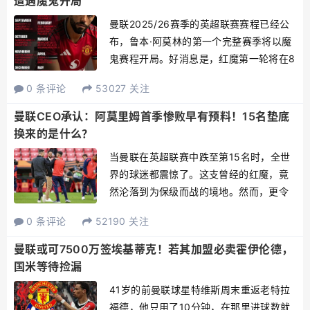
遭遇魔鬼开局
曼联2025/26赛季的英超联赛赛程已经公
布，鲁本·阿莫林的第一个完整赛季将以魔
鬼赛程开局。好消息是，红魔第一轮将在8
月17日周日16:30主场作战，坏消息是，
0 条评论
53027 关注
对手阿森纳。英超新赛季的揭幕战将由卫
冕冠军利物浦对阵伯恩茅斯，其余比赛是
曼联CEO承认：阿莫里姆首季惨败早有预料！15名垫底
阿斯顿维...
换来的是什么？
当曼联在英超联赛中跌至第15名时，全世
界的球迷都震惊了。这支曾经的红魔，竟
然沦落到为保级而战的境地。然而，更令
人意外的是，曼联CEO奥马尔·贝拉达近日
0 条评论
52190 关注
公开承认："我们早就知道会这样。" 这句
话如同一颗重磅炸弹，在足坛掀起轩然大
曼联或可7500万签埃基蒂克！若其加盟必卖霍伊伦德，
波。一个俱乐部...
国米等待捡漏
41岁的前曼联球星特维斯周末重返老特拉
福德，他只用了10分钟，在那里进球数就